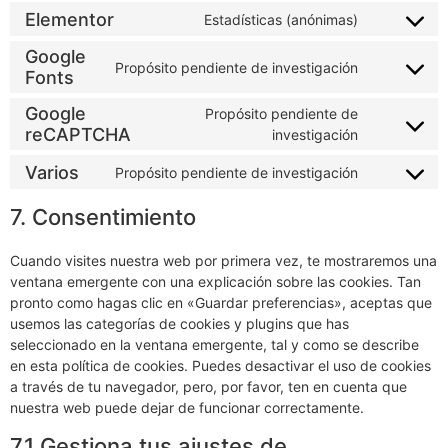
service
Elementor
Estadísticas (anónimas)
Consent
wordpress
to
service
Google
elementor
Propósito pendiente de investigación
Consent
Fonts
to
service
Google
Propósito pendiente de
google-
fonts
Consent
reCAPTCHA
investigación
to
service
Varios
google-
Propósito pendiente de investigación
Consent
recaptcha
to
service
7. Consentimiento
varios
Cuando visites nuestra web por primera vez, te mostraremos una
ventana emergente con una explicación sobre las cookies. Tan
pronto como hagas clic en «Guardar preferencias», aceptas que
usemos las categorías de cookies y plugins que has
seleccionado en la ventana emergente, tal y como se describe
en esta política de cookies. Puedes desactivar el uso de cookies
a través de tu navegador, pero, por favor, ten en cuenta que
nuestra web puede dejar de funcionar correctamente.
7.1 Gestiona tus ajustes de